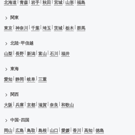
北海道
青森
岩手
秋田
宮城
山形
福島
関東
東京
神奈川
千葉
埼玉
茨城
栃木
群馬
北陸･甲信越
山梨
長野
新潟
富山
石川
福井
東海
愛知
静岡
岐阜
三重
関西
大阪
兵庫
京都
滋賀
奈良
和歌山
中国･四国
岡山
広島
鳥取
島根
山口
愛媛
香川
高知
徳島