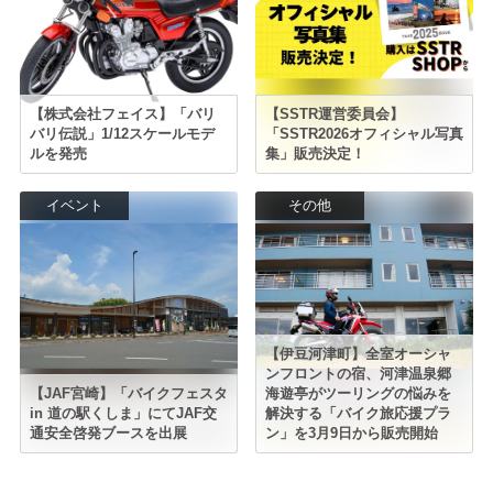
【株式会社フェイス】「バリ
【SSTR運営委員会】
バリ伝説」1/12スケールモデ
「SSTR2026オフィシャル写真
ルを発売
集」販売決定！
イベント
その他
【伊豆河津町】全室オーシャ
ンフロントの宿、河津温泉郷
【JAF宮崎】「バイクフェスタ
海遊亭がツーリングの悩みを
in 道の駅くしま」にてJAF交
解決する「バイク旅応援プラ
通安全啓発ブースを出展
ン」を3月9日から販売開始