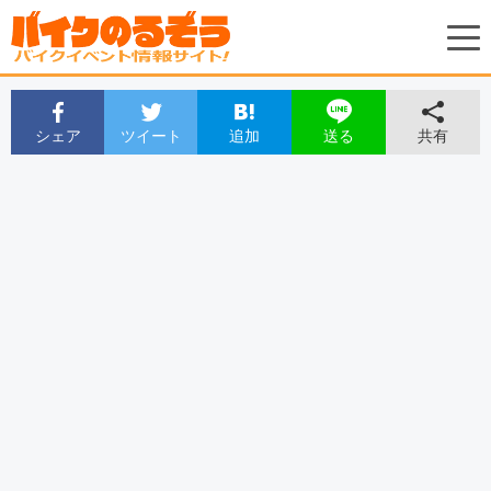
シェア
ツイート
追加
共有
送る