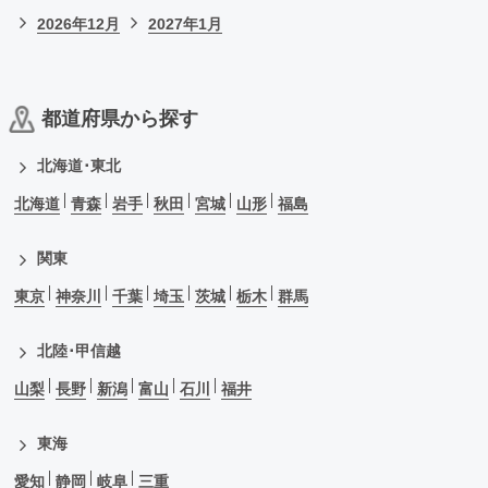
2026年12月
2027年1月
都道府県から探す
北海道･東北
北海道
青森
岩手
秋田
宮城
山形
福島
関東
東京
神奈川
千葉
埼玉
茨城
栃木
群馬
北陸･甲信越
山梨
長野
新潟
富山
石川
福井
東海
愛知
静岡
岐阜
三重