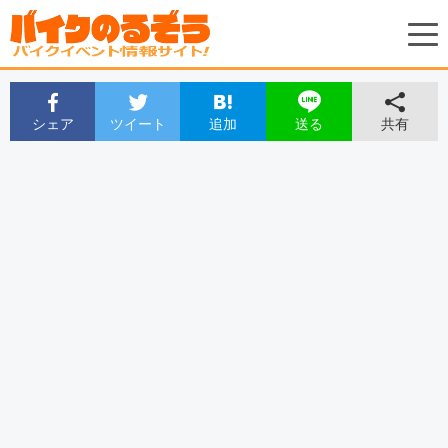
シェア
ツイート
追加
共有
送る