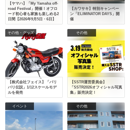
【ヤマハ】「My Yamaha off-
road Festival」開催！オフロ
【カワサキ】特別キャンペー
ード初心者も家族も楽しめる2
ン「ELIMINATOR DAYS」開
日間【2026年9月5日・6日】
催
その他・グッズ
その他
【株式会社フェイス】「バリ
【SSTR運営委員会】
バリ伝説」1/12スケールモデ
「SSTR2026オフィシャル写真
ルを発売
集」販売決定！
イベント
その他