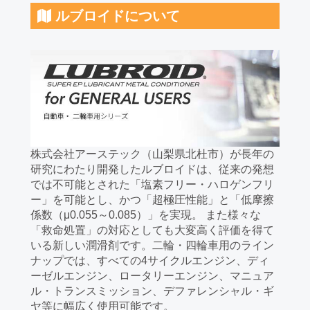
ルブロイドについて
株式会社アーステック（山梨県北杜市）が長年の
研究にわたり開発したルブロイドは、従来の発想
では不可能とされた「塩素フリー・ハロゲンフリ
ー」を可能とし、かつ「超極圧性能」と「低摩擦
係数（μ0.055～0.085）」を実現。 また様々な
「救命処置」の対応としても大変高く評価を得て
いる新しい潤滑剤です。二輪・四輪車用のライン
ナップでは、すべての4サイクルエンジン、ディ
ーゼルエンジン、ロータリーエンジン、マニュア
ル・トランスミッション、デファレンシャル・ギ
ヤ等に幅広く使用可能です。