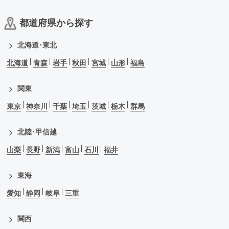
都道府県から探す
北海道･東北
北海道
青森
岩手
秋田
宮城
山形
福島
関東
東京
神奈川
千葉
埼玉
茨城
栃木
群馬
北陸･甲信越
山梨
長野
新潟
富山
石川
福井
東海
愛知
静岡
岐阜
三重
関西