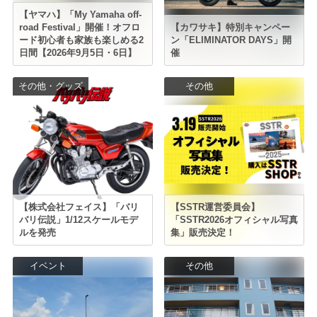
【ヤマハ】「My Yamaha off-
road Festival」開催！オフロ
【カワサキ】特別キャンペー
ード初心者も家族も楽しめる2
ン「ELIMINATOR DAYS」開
日間【2026年9月5日・6日】
催
その他・グッズ
その他
【株式会社フェイス】「バリ
【SSTR運営委員会】
バリ伝説」1/12スケールモデ
「SSTR2026オフィシャル写真
ルを発売
集」販売決定！
イベント
その他