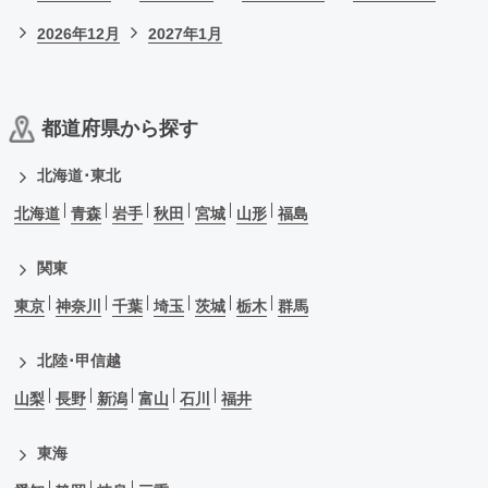
2026年12月
2027年1月
都道府県から探す
北海道･東北
北海道
青森
岩手
秋田
宮城
山形
福島
関東
東京
神奈川
千葉
埼玉
茨城
栃木
群馬
北陸･甲信越
山梨
長野
新潟
富山
石川
福井
東海